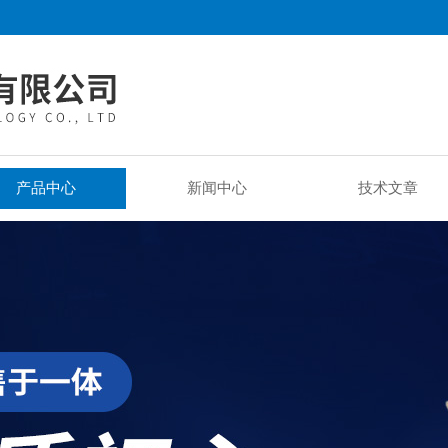
产品中心
新闻中心
技术文章