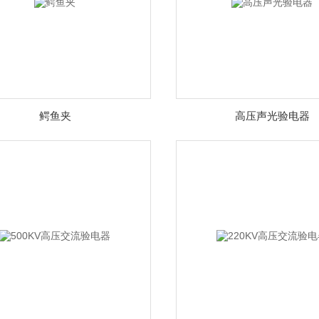
鳄鱼夹
高压声光验电器