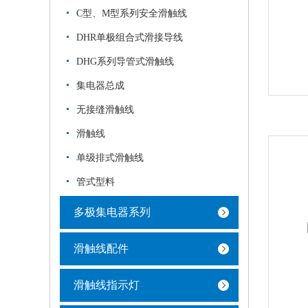
C型、M型系列安全滑触线
DHR单极组合式滑接导线
DHG系列导管式滑触线
集电器总成
无接缝滑触线
滑触线
单级排式滑触线
管式型料
多极集电器系列
滑触线配件
滑触线指示灯