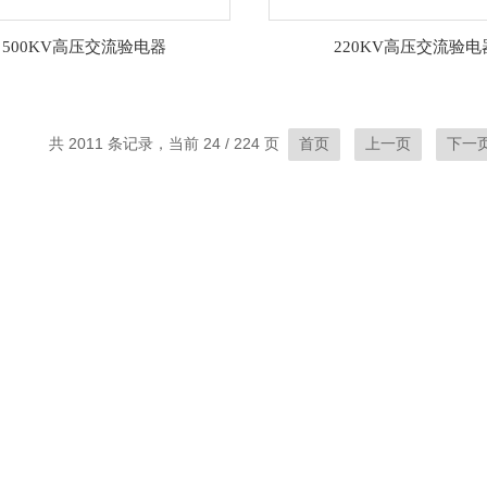
500KV高压交流验电器
220KV高压交流验电
共 2011 条记录，当前 24 / 224 页
首页
上一页
下一