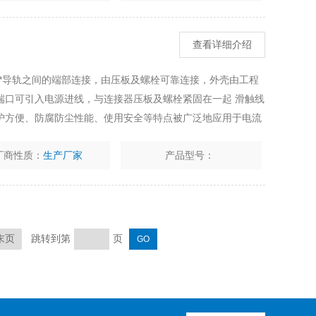
查看详细介绍
*导轨之间的端部连接，由压板及螺栓可靠连接，外壳由工程
端口可引入电源进线，与连接器压板及螺栓紧固在一起 滑触线
护方便、防腐防尘性能、使用安全等特点被广泛地应用于电流
差的场合。
厂商性质：
生产厂家
产品型号：
跳转到第
页
末页