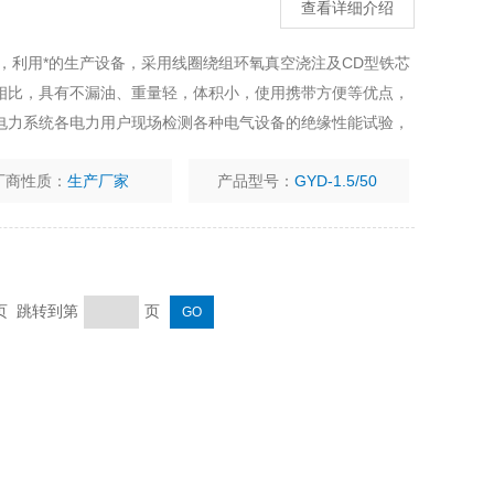
查看详细介绍
，利用*的生产设备，采用线圈绕组环氧真空浇注及CD型铁芯
相比，具有不漏油、重量轻，体积小，使用携带方便等优点，
电力系统各电力用户现场检测各种电气设备的绝缘性能试验，
同时还可作其他需要交、直流高压小电流的各种电压系统或装
厂商性质：
生产厂家
产品型号：
GYD-1.5/50
末页 跳转到第
页