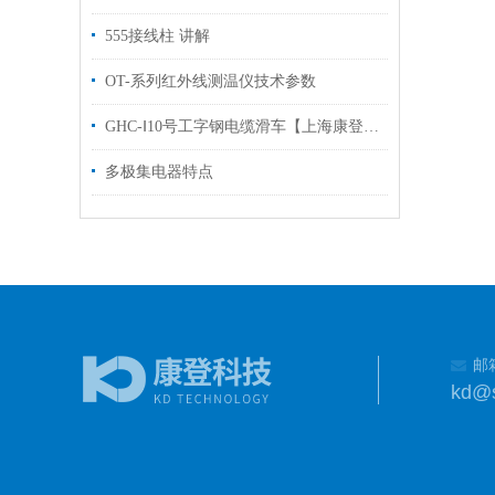
555接线柱 讲解
OT-系列红外线测温仪技术参数
GHC-Ⅰ10号工字钢电缆滑车【上海康登电气】选购指南
多极集电器特点
邮
kd@