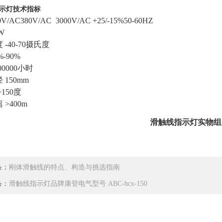
示灯技术指标
V/AC380V/AC 3000V/AC +25/-15%50-60HZ
5W
-40-70摄氏度
%-90%
00000小时
 150mm
>150度
>400m
滑触线指示灯实物组
条：
刚体滑触线的特点、构造与挑选指南
条：
滑触线指示灯品牌康登电气型号 ABC-hcx-150