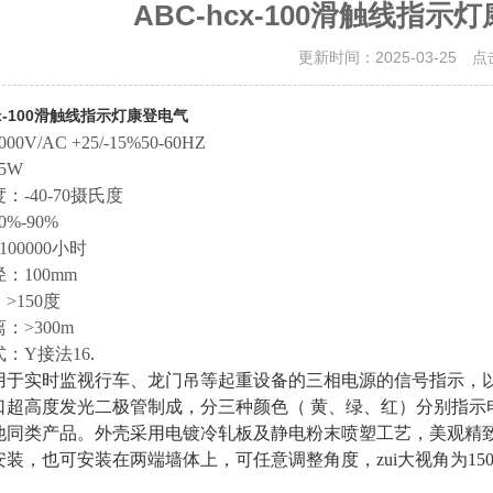
ABC-hcx-100滑触线指
更新时间：2025-03-25 
cx-100滑触线指示灯康登电气
0V/AC +25/-15%50-60HZ
5W
：-40-70摄氏度
%-90%
00000小时
：100mm
>150度
：>300m
：Y接法16
.
用于实时监视行车、龙门吊等起重设备的三相电源的信号指示，
进口超高度发光二极管制成，分三种颜色（ 黄、绿、红）分别指示
他同类产品。外壳采用电镀冷轧板及静电粉末喷塑工艺，美观精致
安装，也可安装在两端墙体上，可任意调整角度，zui大视角为1
。