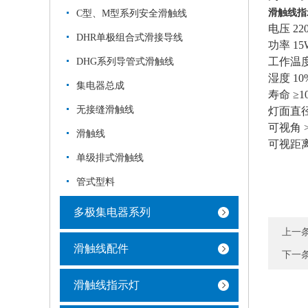
滑触线指
C型、M型系列安全滑触线
电压 220
DHR单极组合式滑接导线
功率 1
工作温度 
DHG系列导管式滑触线
湿度 10
集电器总成
寿命 ≥1
无接缝滑触线
灯面直径
可视角 
滑触线
可视距离 
单级排式滑触线
管式型料
多极集电器系列
上一
滑触线配件
下一
滑触线指示灯