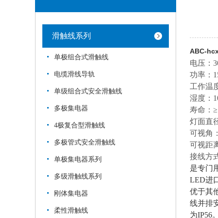
滑触线系列
ABC-h
单极组合式滑触线
电压：300
电缆滑线导轨
功率：1
工作温度
单级组合式安全滑触线
湿度：10
多极集电器
寿命：≥1
灯面直径
4极复合型滑触线
可视角：
多极管式安全滑触线
可视距离
接线方式
单极集电器系列
是专门
多级滑触线系列
LED
优于其
刚体集电器
线并排
柔性滑触线
为IP56