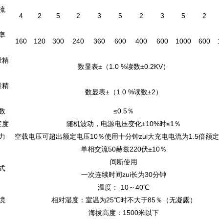
流
4
2
5
2
3
5
2
3
5
2
）
率
160
120
300
240
360
600
400
600
1000
600
）
量精
数显表±（1.0 %读数±0.2KV）
量精
数显表±（1.0 %读数±2）
数
≤0.5％
定度
随机波动，电源电压变化±10%时≤1％
力
空载电压可超出额定电压10％使用十分钟zui大充电电流为1.5倍额
单相交流50赫兹220伏±10％
间断使用
式
一次连续时间zui长为30分钟
温度：-10～40℃
境
相对湿度：室温为25℃时不大于85％（无凝露）
海拔高度：1500米以下