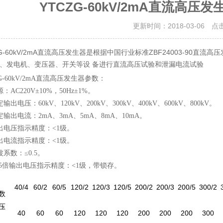
YTCZG-60kV/2mA直流高
更新时间：2018-03-06 点
ZG-60kV/2mA直流高压发生器是根据中国行业标准ZBF24003-90
、发电机、变压器、开关等设 备进行直流高压试验和泄漏电流试验
G-60kV/2mA直流高压发生器参数：
：AC220V±10%，50Hz±1%。
输出电压：60kV、120kV、200kV、300kV、400kV、600kV、800kV。
定输出电流：2mA、3mA、5mA、8mA、10mA。
出电压指示精度：<1级。
出电流指示精度：<1级。
波系数：≤0.5。
.75倍输出电压指示精度：<1级，带锁存。
40/4
60/2
60/5
120/2
120/3
120/5
200/2
200/3
200/5
300/2
数
压
40
60
60
120
120
120
200
200
200
300
）