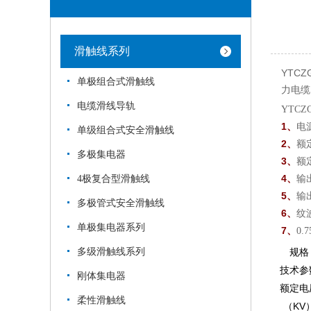
滑触线系列
YTC
单极组合式滑触线
力电缆
电缆滑线导轨
YTCZ
1、
电源
单级组合式安全滑触线
2、
额定
多极集电器
3、
额
4、
4极复合型滑触线
输
5、
输
多极管式安全滑触线
6、
纹
单极集电器系列
7、
0
多级滑触线系列
规格
技术参
刚体集电器
额定电
柔性滑触线
（KV