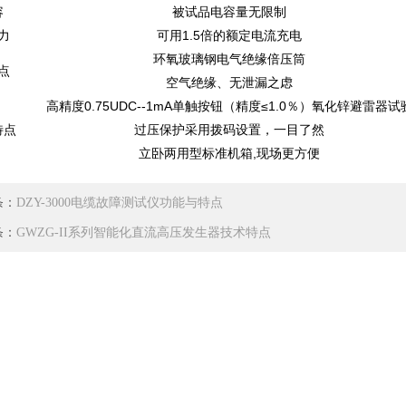
容
被试品电容量无限制
力
可用1.5倍的额定电流充电
环氧玻璃钢电气绝缘倍压筒
点
空气绝缘、无泄漏之虑
高精度0.75UDC--1mA单触按钮（精度≤1.0％）氧化锌避雷器试
特点
过压保护采用拨码设置，一目了然
立卧两用型标准机箱,现场更方便
条：
DZY-3000电缆故障测试仪功能与特点
条：
GWZG-II系列智能化直流高压发生器技术特点