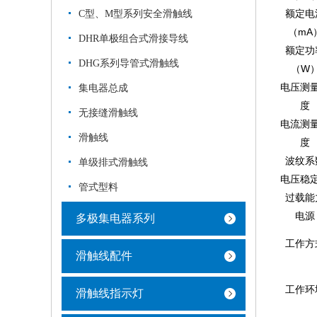
额定电
C型、M型系列安全滑触线
（mA
DHR单极组合式滑接导线
额定功
DHG系列导管式滑触线
（W
电压测
集电器总成
度
无接缝滑触线
电流测
滑触线
度
波纹系
单级排式滑触线
电压稳
管式型料
过载能
电源
多极集电器系列
工作方
滑触线配件
工作环
滑触线指示灯