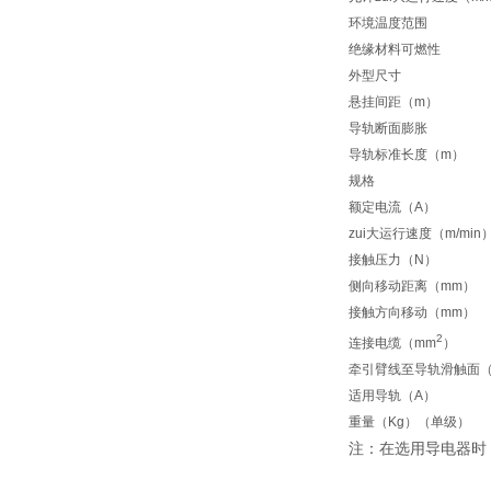
环境温度范围
绝缘材料可燃性
外型尺寸
悬挂间距（m）
导轨断面膨胀
导轨标准长度（m）
规格
额定电流（A）
zui大运行速度（m/min
接触压力（N）
侧向移动距离（mm）
接触方向移动（mm）
2
连接电缆（mm
）
牵引臂线至导轨滑触面（
适用导轨（A）
重量（Kg）（单级）
注：在选用导电器时