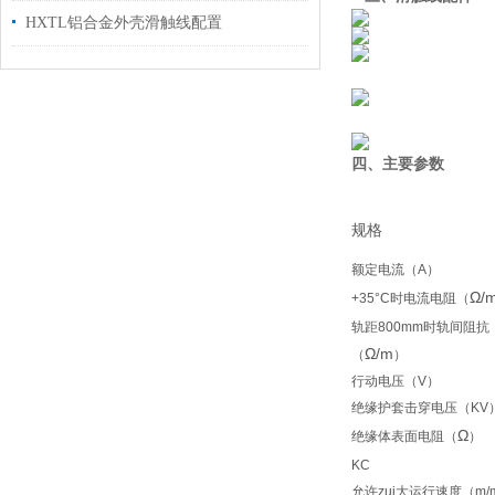
HXTL铝合金外壳滑触线配置
四、主要参数
规格
额定电流（A）
Ω/
+35°C时电流电阻（
轨距800mm时轨间阻抗
Ω/m
（
）
行动电压（V）
绝缘护套击穿电压（KV
Ω
绝缘体表面电阻（
）
KC
允许zui大运行速度（m/m