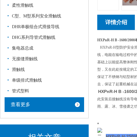
柔性滑触线
C型、M型系列安全滑触线
详情介绍
DHR单极组合式滑接导线
DHG系列导管式滑触线
HXPnR-H B -1600/2000
HXPnR-H型防护安
集电器总成
线，电能在输电过程中的
无接缝滑触线
基础上以能提高整体刚性
滑触线
型，又在此处按规定的工
保证了不锈钢与铝型材
单级排式滑触线
去，保证了起重机械在
管式型料
HXPnR-H B -1600/
此安装后接触线没有导
查看更多
雨、露、冰、雪侵袭之
*
二、
HXPnR-H-250/