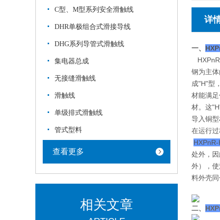
C型、M型系列安全滑触线
详
DHR单极组合式滑接导线
DHG系列导管式滑触线
一、
HXP
HXPn
集电器总成
钢为主体
无接缝滑触线
成"H"
材能满足
滑触线
材。这"
单级排式滑触线
导入铜型
管式型料
在运行过
HXPnR-
查看更多
处外，因
外），使
料外壳同
相关文章
二、
HXP