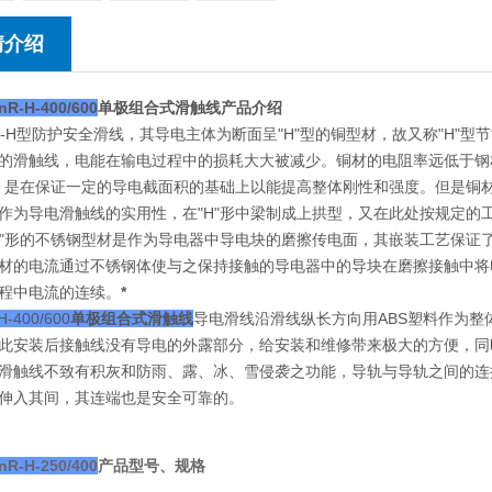
情介绍
nR-H-400/600
单极组合式滑触线
产品介绍
R-H型防护安全滑线，其导电主体为断面呈"H"型的铜型材，故又称"H"
的滑触线，电能在输电过程中的损耗大大被减少。铜材的电阻率远低于钢
型，是在保证一定的导电截面积的基础上以能提高整体刚性和强度。但是铜
作为导电滑触线的实用性，在"H"形中梁制成上拱型，又在此处按规定的
H"形的不锈钢型材是作为导电器中导电块的磨擦传电面，其嵌装工艺保证
材的电流通过不锈钢体使与之保持接触的导电器中的导块在磨擦接触中将
程中电流的连续。
*
H-400/600
单极组合式滑触线
导电滑线沿滑线纵长方向用ABS塑料作为整
此安装后接触线没有导电的外露部分，给安装和维修带来极大的方便，同
滑触线不致有积灰和防雨、露、冰、雪侵袭之功能，导轨与导轨之间的连
伸入其间，其连端也是安全可靠的。
nR-H-250/400
产品型号、规格