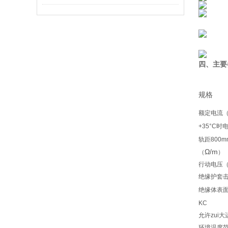
四、主要
规格
额定电流（
+35°C
轨距800
Ω/m
（
）
行动电压（
绝缘护套击
绝缘体表
KC
允许zui大
环境温度