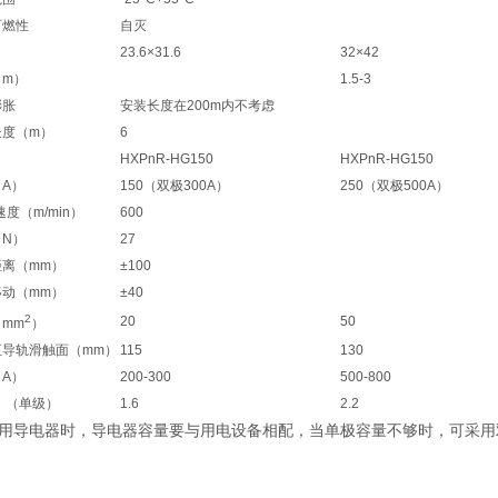
可燃性
自灭
23.6×31.6
32×42
（m）
1.5-3
膨胀
安装长度在200m内不考虑
长度（m）
6
HXPnR-HG150
HXPnR-HG150
A）
150（双极300A）
250（双极500A）
速度（m/min）
600
N）
27
离（mm）
±100
动（mm）
±40
2
20
50
mm
）
至导轨滑触面（mm）
115
130
A）
200-300
500-800
）（单级）
1.6
2.2
用导电器时，导电器容量要与用电设备相配，当单极容量不够时，可采用