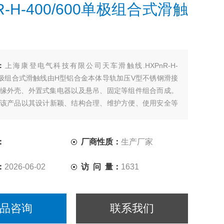
R-H-400/600单极组合式滑触
：
上海康登电气科技有限公司天车滑触线.HXPnR-H-
00单极组合式滑触线由H型铝合金本体导轨加压V型不锈钢滑接
绝缘外壳、外置式集电器以及悬吊、固定等组件组合而成。
该产品以其设计新颖、结构合理、维护方便、使用安全等
应用于电流较大、使用频率较高
：
厂商性质：
生产厂家
：
2026-06-02
访 问 量：
1631
品咨询
联系我们