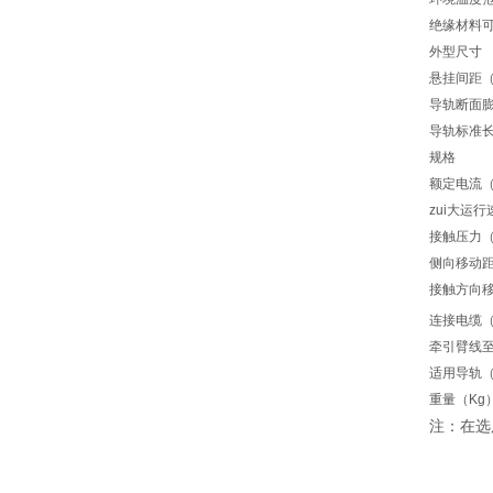
绝缘材料
外型尺寸
悬挂间距
导轨断面
导轨标准
规格
额定电流（
zui大运行
接触压力（
侧向移动距
接触方向移
连接电缆（
牵引臂线
适用导轨（
重量（Kg
注：在选