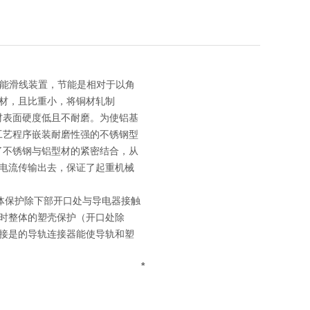
型节能滑线装置，节能是相对于以角
材，且比重小，将铜材轧制
材表面硬度低且不耐磨。为使铝基
工艺程序嵌装耐磨性强的不锈钢型
了不锈钢与铝型材的紧密结合，从
电流传输出去，保证了起重机械
体保护除下部开口处与导电器接触
时整体的塑壳保护（开口处除
接是的导轨连接器能使导轨和塑
*