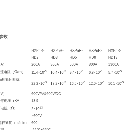
参数
HXPnR-
HXPnR-
HXPnR-
HXPnR-
HXPnR-
HD2
HD3
HD5
HD8
HD13
A）
200A
300A
500A
800A
1300A
Ω/m
-5
-5
-5
-5
-5
时电流电阻（
）
11.4×10
10.4×10
9.4×10
6.8×10
5.7×10
mm时轨间阻抗
-5
-5
-5
-5
-5
22.2×10
18.2×10
16.5×10
12.0×10
10.1×10
V）
600V/A或600V/DC
穿电压（KV）
13.9
Ω
13
面电阻（
）
2×10
>600V
运行速度（m/min）
600
范围
-25°C+55°C