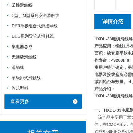
柔性滑触线
C型、M型系列安全滑触线
详情介绍
DHR单极组合式滑接导线
DHG系列导管式滑触线
HXDL-33电缆滑线
产品应用：铜线1.5-
集电器总成
面积：橡套扁平软电缆、 
无接缝滑触线
作寿命：<3200h 
由用户统计确定，另
滑触线
电器及接线盒所必需的
单级排式滑触线
减四轮台车数量。 4
管式型料
产品介绍：
HXDL-33电缆滑线
查看更多
一、
HXDL-33电
该产品主要用于意大
件，在CMOAS设计
贮丝柜和FIFQ系