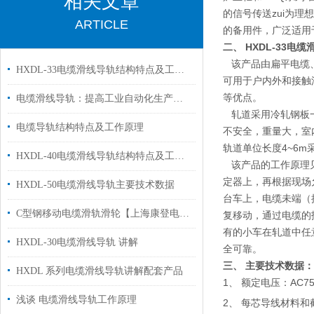
相关文章
的信号传送zui为
ARTICLE
的备用件，广泛适用
二、
HXDL-33电
该产品由扁平电缆、
HXDL-33电缆滑线导轨结构特点及工作原理
可用于户内外和接触
等优点。
电缆滑线导轨：提高工业自动化生产效率的重要组成部分
轧道采用冷轧钢板一
电缆导轨结构特点及工作原理
不安全，重量大，室
轨道单位长度4~6
HXDL-40电缆滑线导轨结构特点及工作原理
该产品的工作原理见
定器上，再根据现场
HXDL-50电缆滑线导轨主要技术数据
台车上，电缆未端（
C型钢移动电缆滑轨滑轮【上海康登电气】
复移动，通过电缆的
有的小车在轧道中任
HXDL-30电缆滑线导轨 讲解
全可靠。
三、 主要技术数据：
HXDL 系列电缆滑线导轨讲解配套产品
1、 额定电压：AC7
浅谈 电缆滑线导轨工作原理
2、 每芯导线材料和