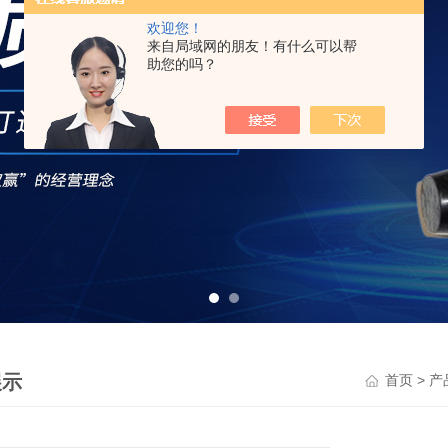
欢迎您！
来自局域网的朋友！有什么可以帮
助您的吗？
展示
>
首页
产