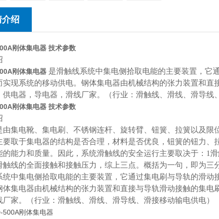
情介绍
-500A刚体集电器
技术参数
绍
是滑触线系统中集电侧拾取电能的主要装置，它
-500A刚体集电器
而实现系统的移动供电。钢体集电器由机械结构的张力装置和直
，供电器，导电器，滑线厂家。（行业：滑触线、滑线、滑导线
-500A刚体集电器
技术参数
绍
是由集电靴、集电刷、不锈钢连杆、旋转臂、钮簧、拉簧以及限
主要取于集电器的结构是否合理，材料是否优良，钮簧的钮力、
能的能力和质量。因此，系统滑触线的安全运行主要取决于：1滑
滑触线的全面接触和接触压力，综上三点。概括为一句，即为三
系统中集电侧拾取电能的主要装置，它通过集电刷与导轨的滑动
钢体集电器由机械结构的张力装置和直接与导轨滑动接触的集电
线厂家。（行业：滑触线、滑线、滑导线、滑接移动输电供电）