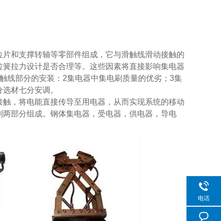
位片和支撑转轴等零部件组成，它与滑触线滑动接触的
拉簧拉力设计是否合理等。这些因素将直接影响集电器
触线部分的安装：2集电器中集电刷质量的优劣；3集
分选材七分安调。
接触，将电能直接传导至用电器，从而实现系统的移动
刷两部分组成。钢体集电器，受电器，供电器，导电
电话