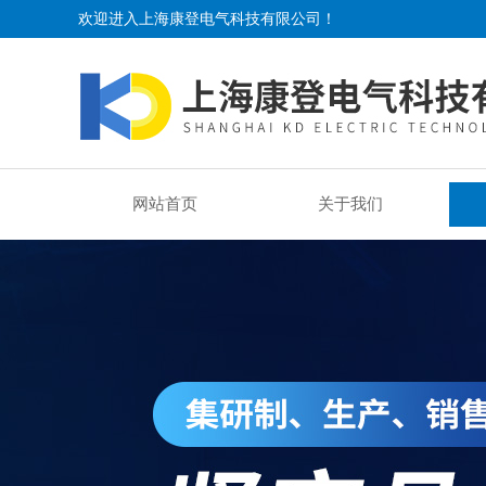
欢迎进入上海康登电气科技有限公司！
网站首页
关于我们