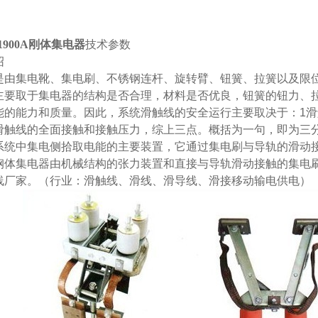
-1900A刚体集电器
技术参数
绍
是由集电靴、集电刷、不锈钢连杆、旋转臂、钮簧、拉簧以及限
主要取于集电器的结构是否合理，材料是否优良，钮簧的钮力、
能的能力和质量。因此，系统滑触线的安全运行主要取决于：1滑
滑触线的全面接触和接触压力，综上三点。概括为一句，即为三
系统中集电侧拾取电能的主要装置，它通过集电刷与导轨的滑动
钢体集电器由机械结构的张力装置和直接与导轨滑动接触的集电
线厂家。（行业：滑触线、滑线、滑导线、滑接移动输电供电）