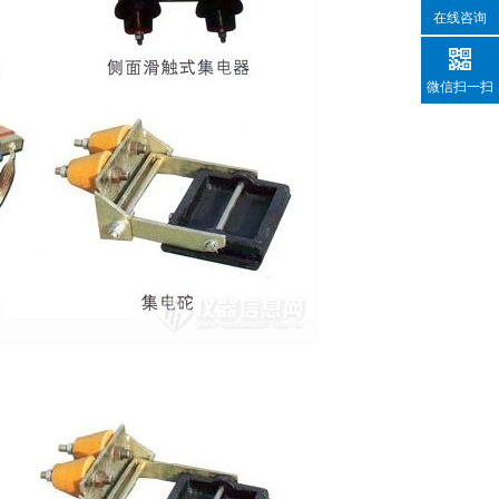
在线咨询
微信扫一扫