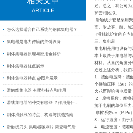
相关文章
述。总之，我公司为
ARTICLE
护套相比拟。
滑触线护套是采用聚
高、耐盐雾、酸、碱
怎么选择适合自己系统的钢体集电器？
H滑触线护套的户内使
三、集电刷
集电器是电力传输的关键设备
集电刷是用电设备与
刚体集电器原理与应用全解析
本上取决于集电器与
材料。从量的角度分
刚体集电器优点展示
通过上述分析，我们
1．接触电压降：接
刚体集电器特点 @图片展示
个接触压降（Δu）
滑触线集电器 有哪些特点和作用
火花而影响供电质量
2．摩擦系数：摩擦
滑线集电器的种类有哪些 ？作用是什么？
施于电刷的单位压力
摩擦系数u=（P-P
刚体滑触线的特点、构造与挑选指南
3．运行速度：由于
4．电流密度：随着
滑触线刀头 集电器碳刷片 康登电气滑触线厂家