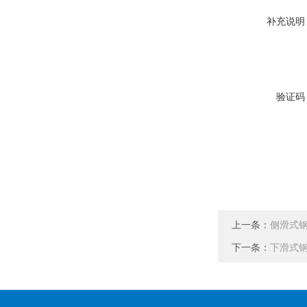
补充说明
验证码
上一条：
侧滑式
下一条：
下滑式