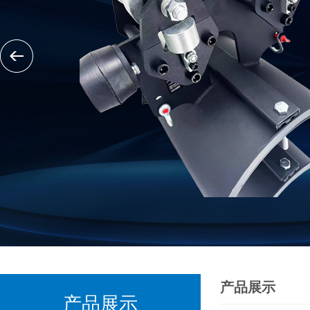
产品展示
产品展示