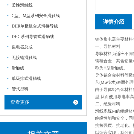
柔性滑触线
C型、M型系列安全滑触线
详情介绍
DHR单极组合式滑接导线
DHG系列导管式滑触线
钢体集电器主要材料
一、导轨材料
集电器总成
导轨材料为适应不同
无接缝滑触线
镁硅合金，其含铝量≥
称为H型滑触线。
滑触线
导体铝合金材料等级代号为
单级排式滑触线
艺(MS技术)表面外
管式型料
由于导体铝合金材料
型,从而使用导电率
查看更多
二、绝缘材料
滑线系统内的绝缘材
绝缘性能和安全，同
抗拉强度、抗老化、
以综合实现，我公司