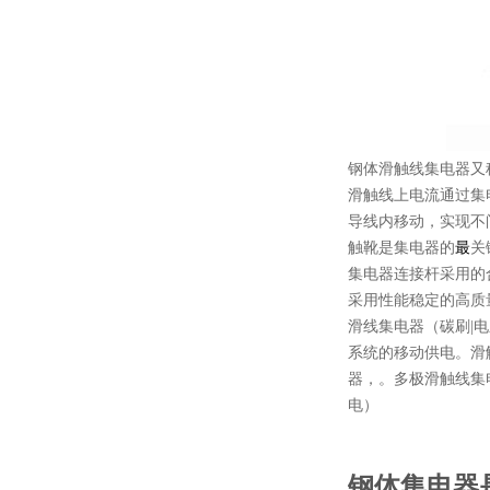
钢体滑触线集电器又
滑触线上电流通过集
导线内移动，实现不
触靴是集电器的
最
关
集电器连接杆采用的
采用性能稳定的高质
滑线集电器（碳刷|
系统的移动供电。滑
器，。多极滑触线集
电）
钢体集电器