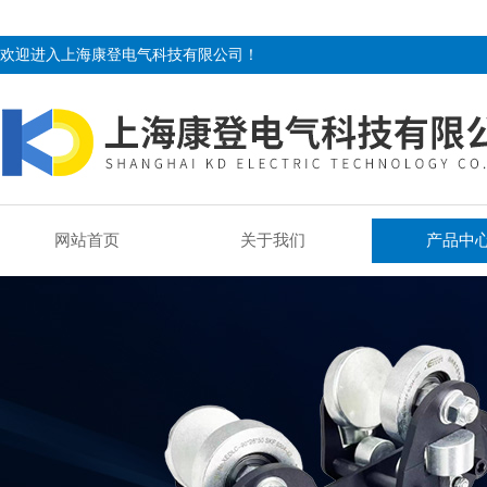
欢迎进入上海康登电气科技有限公司！
网站首页
关于我们
产品中