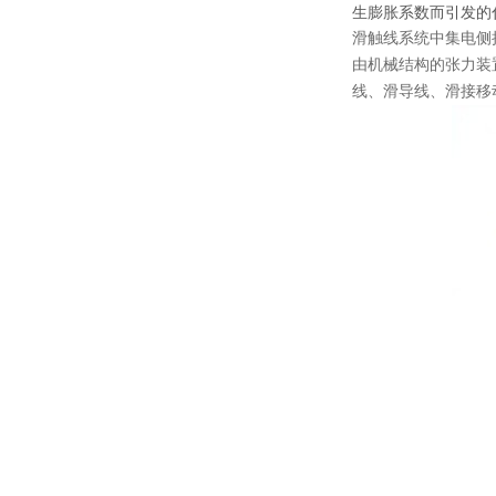
生膨胀系数而引发的
滑触线系统中集电侧
由机械结构的张力装
线、滑导线、滑接移