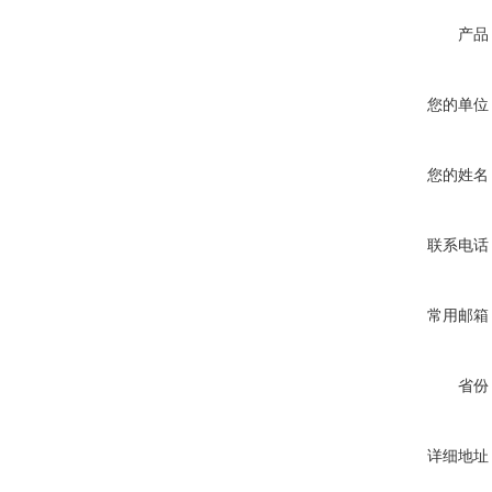
产品
您的单位
您的姓名
联系电话
常用邮箱
省份
详细地址