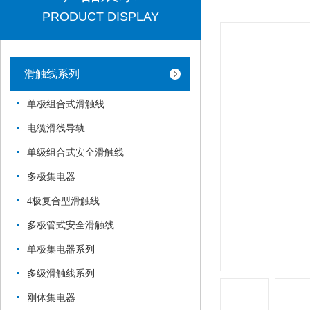
PRODUCT DISPLAY
滑触线系列
单极组合式滑触线
电缆滑线导轨
单级组合式安全滑触线
多极集电器
4极复合型滑触线
多极管式安全滑触线
单极集电器系列
多级滑触线系列
刚体集电器