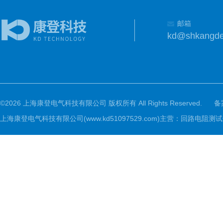
邮箱
kd@shkangd
©2026 上海康登电气科技有限公司 版权所有 All Rights Reserved.
备
上海康登电气科技有限公司(www.kd51097529.com)主营：