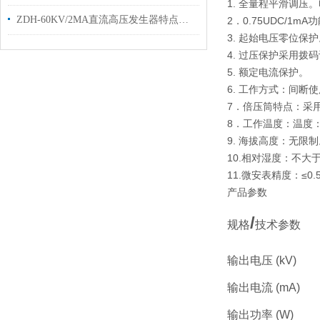
1. 全量程平滑调压。
ZDH-60KV/2MA直流高压发生器特点及主要技术性能
2．0.75UDC/1
3. 起始电压零位保
4. 过压保护采用拨
5. 额定电流保护。
6. 工作方式：间断
7．倍压筒特点：采
8．工作温度：温度：-
9. 海拔高度：无限
10.相对湿度：不大
11.微安表精度：≤0.
产品参数
/
规格
技术参数
输出电压
(kV)
输出电流
(mA)
输出功率
(W)