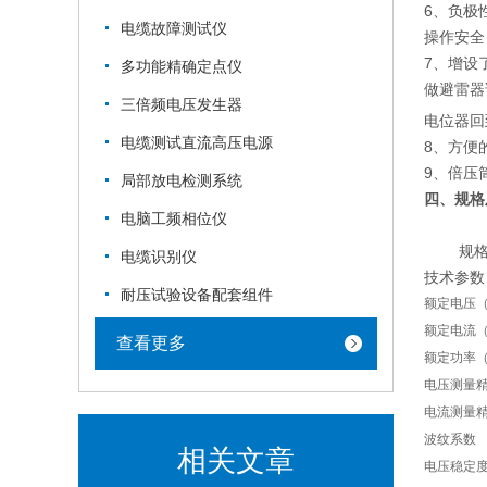
6、负极
电缆故障测试仪
操作安全
7、增设
多功能精确定点仪
做避雷器
三倍频电压发生器
电位器回
电缆测试直流高压电源
8、方便
9、倍压
局部放电检测系统
四、
规格
电脑工频相位仪
规
电缆识别仪
技术参数
耐压试验设备配套组件
额定电压（
额定电流（
查看更多
额定功率
电压测量
电流测量
波纹系数
相关文章
电压稳定