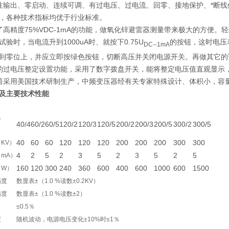
性输出、零启动、连续可调、有过电压、过电流、回零、接地保护、*断线
，各种技术指标均优于行业标准。
了高精度75%VDC-1mA的功能，做氧化锌避雷器测量带来极大的方便。
试验时，当电流升到1000uA时、就按下0.75U
的按钮，这时电压
DC--1mA
到零位上，并应立即按绿色按钮，切断高压并关闭电源开关。再做其它的
的过电压整定设置功能，采用了数字拨盘开关，能将整定电压值直观显示，
筒采用美国技术研制生产，中频变压器经有关专家特殊设计、体积小，容
及主要技术性能
格
40/4
60/2
60/5
120/2
120/3
120/5
200/2
200/3
200/5
300/2
300/5
40
60
60
120
120
120
200
200
200
300
300
KV）
4
2
5
2
3
5
2
3
5
2
5
mA）
160
120
300
240
360
600
400
600
1000
600
1500
（W）
精度
数显表±（1.0 %读数±0.2KV）
精度
数显表±（1.0 %读数±2）
≤0.5％
度
随机波动，电源电压变化±10%时≤1％