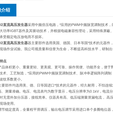
情介绍
00/2直流高压发生器
采用中频倍压电路，*应用的PWM中频脉宽调制技术
大功率IGBT器件及其驱动技术，并根据电磁兼容性理论，采用特殊屏蔽
承受额定电压放电而不损坏。
00/2直流高压发生器
器主要部件选用美国、德国、日本等国*技术的元器件
现场作业试验。我公司视质量和信誉为生命，不断提高科技水平，研制出
特点
类产品体积更小、重量更轻、更美观、更可靠、操作简便、功
*技术、工艺制造，*应用的PWM中频脉宽调制技术、脉冲串逻辑阵列调制
波纹系数更小。
器主要部件均选用美、德、日等国进口*技术的元器件，经久耐用
高、测量准确。电压、电流表均为数字显示，电压分辨率为0.1kV，电流
时无需外加分压器，接线简单。仪器具有高、低压端测量泄漏电流， 高
现场使用。
调节稳定度高，全量程平滑调压，输出电压调节采用进口单个多圈电位器