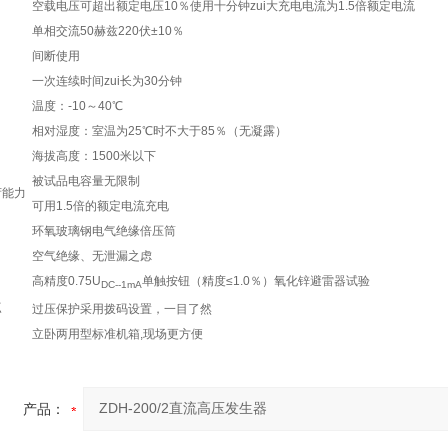
空载电压可超出额定电压10％使用十分钟zui大充电电流为1.5倍额定电流
单相交流50赫兹220伏±10％
间断使用
一次连续时间zui长为30分钟
温度：-10～40℃
相对湿度：室温为25℃时不大于85％（无凝露）
海拔高度：1500米以下
被试品电容量无限制
荷能力
可用1.5倍的额定电流充电
环氧玻璃钢电气绝缘倍压筒
空气绝缘、无泄漏之虑
高精度0.75U
单触按钮（精度≤1.0％）氧化锌避雷器试验
DC--1mA
点
过压保护采用拨码设置，一目了然
立卧两用型标准机箱,现场更方便
产品：