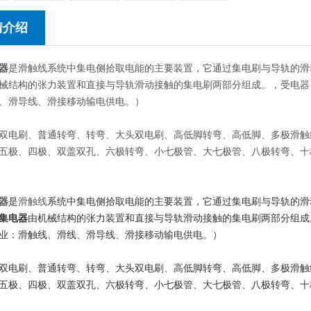
情介绍
器
是滑触线系统中集电侧拾取电能的主要装置，它通过集电刷与导轨的滑
械结构的张力装置和直接与导轨滑动接触的集电刷两部分组成。，受电器
、滑导线、滑接移动输电供电。）
双电刷、普通转弯、转弯、大头双电刷、高低脚转弯、高低脚、多极滑触
五极、四极、双盖双孔、六极转弯、小七极管、大七极管、八极转弯、十
器
是
滑触线
系统中集电侧拾取电能的主要装置，它通过集电刷与导轨的滑
集电器
由机械结构的张力装置和直接与导轨滑动接触的集电刷两部分组成
业：滑触线、滑线、滑导线、滑接移动输电供电。）
双电刷、普通转弯、转弯、大头双电刷、高低脚转弯、高低脚、多极滑触
五极、四极、双盖双孔、六极转弯、小七极管、大七极管、八极转弯、十