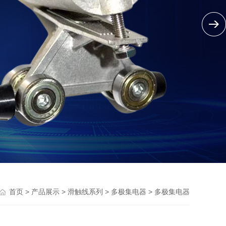
>
>
>
> 多极集电器
首页
产品展示
滑触线系列
多极集电器