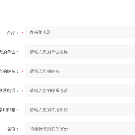
产品：
您的单位：
您的姓名：
联系电话：
常用邮箱：
省份：