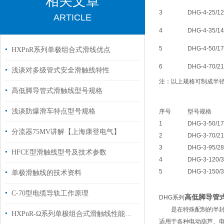
相关文章
3
DHG-4-25/1
ARTICLE
4
DHG-4-35/1
5
DHG-4-50/1
HXPnR系列单极组合式滑线优点
6
DHG-4-70/2
浅谈对多级管式安全滑触线特性
注：以上规格可制成半径
高低脚导管式滑触线型号规格
浅谈防爆滑车特点型号规格
序号
型号规格
1
DHG-3-50/1
分流器75MV讲解【上海康登电气】
2
DHG-3-70/2
3
DHG-3-95/2
HFCE型滑触线型号及技术参数
4
DHG-3-120/
5
DHG-3-150/
单极滑触线的技术资料
C-70型电缆导轨工作原理
高低脚导管
DHG系列
是在特殊配制的半封闭
HXPnR-Ω系列单极组合式滑触线性能规格安装图
适用于各种电动葫芦、