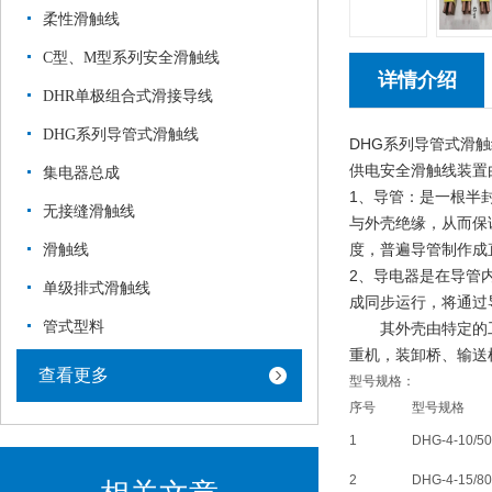
柔性滑触线
C型、M型系列安全滑触线
详情介绍
DHR单极组合式滑接导线
DHG系列导管式滑触线
DHG系列导管式滑触
供电安全滑触线装置
集电器总成
1、导管：是一根半
无接缝滑触线
与外壳绝缘，从而保
度，普遍导管制作成
滑触线
2、导电器是在导管
单级排式滑触线
成同步运行，将通过
管式型料
其外壳由特定的工程
重机，装卸桥、输送
查看更多
型号规格：
序号
型号规格
1
DHG-4-10/50
2
DHG-4-15/80