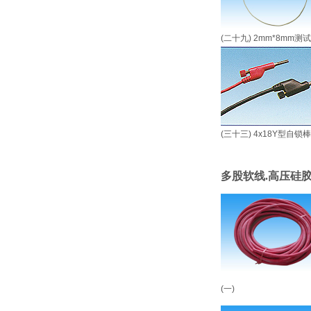
(二十九) 2mm*8mm测
(三十三) 4x18Y型自锁棒
多股软线.高压硅
(一)