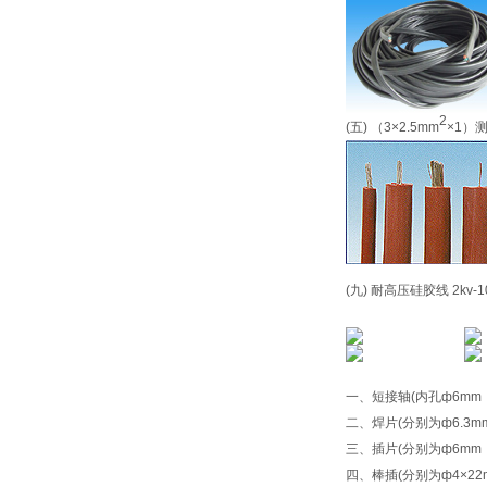
2
(五) （3×2.5mm
×1）
(九) 耐高压硅胶线 2kv-1
一、短接轴(内孔ф6mm 
二、焊片(分别为ф6.3mm
三、插片(分别为ф6mm ф
四、棒插(分别为ф4×22mm