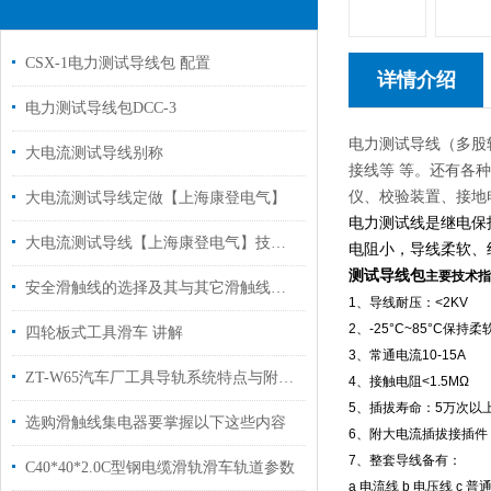
CSX-1电力测试导线包 配置
详情介绍
电力测试导线包DCC-3
电力测试导线（多股
大电流测试导线别称
接线等 等。还有各
仪、校验装置、接地
大电流测试导线定做【上海康登电气】
电力测试线是继电保
大电流测试导线【上海康登电气】技术特性
电阻小，导线柔软、
测试导线包
主要技术指
安全滑触线的选择及其与其它滑触线的比较
1、导线耐压：<2KV
2、-25°C~85°C保持
四轮板式工具滑车 讲解
3、常通电流10-15A
ZT-W65汽车厂工具导轨系统特点与附件介绍说明
4、接触电阻<1.5MΩ
5、插拔寿命：5万次以
选购滑触线集电器要掌握以下这些内容
6、附大电流插拔接插件
7、整套导线备有：
C40*40*2.0C型钢电缆滑轨滑车轨道参数
a 电流线 b 电压线 c