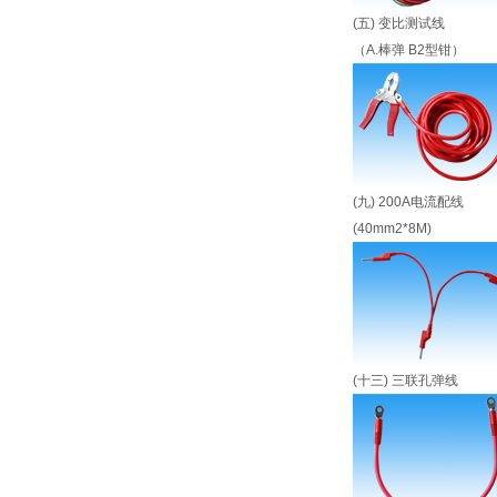
(五) 变比测试线
（A.棒弹 B2型钳）
(九) 200A电流配线
(40mm2*8M)
(十三) 三联孔弹线