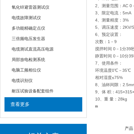
2、测量范围：AC 0－
氧化锌避雷器测试仪
3、限定电流：5mA
电缆故障测试仪
4、测量精度：3%
5、调压速度：2KV/S
多功能精确定点仪
6、预定设置：
三倍频电压发生器
次数：1－9
搅拌时间 0－1分39
电缆测试直流高压电源
静置时间 0－10分3
局部放电检测系统
7、使用条件：
电脑工频相位仪
环境温度0℃－35℃
相对湿度≤75%
电缆识别仪
8、油杯间隙：2.5
耐压试验设备配套组件
9、体 积：415×315
10、重 量：28kg
查看更多
m
产品