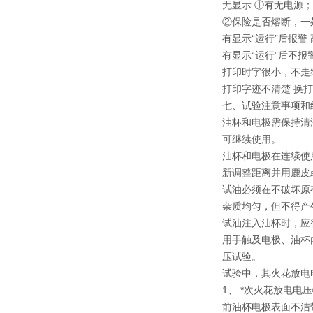
无显示 ①有无电源；
②保险是否熔断，一
有显示“运行”后报警
有显示“运行”后不报
打印时字很小，不走
打印字迹不清楚 换
七、试验注意事项和
油杯和电极需保持清
可继续使用。
油杯和电极在连续使
新调整距离并用鹿皮
试油必须在不破坏原
杂质均匀，但不得产
试油注入油杯时，应
用手触及电极、油杯
压试验。
试验中，其火花放电
1、 *次火花放电电
前油杯电极表面不洁