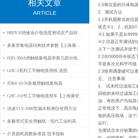
相关文章
1.5将仪器的分体电
2、测试方法
ARTICLE
2.1开机观察当前仪
状态※1、2，此刻
HBJY-II绝缘油介电强度测试仪产品特点产品参数
※1.如果不是从99
※2.仪器正常测试的
多集管集电器结构技术参数【上海康登电气科技有限公司】
入下一次测试并按予
2.2在0000待
HJD-300A滑触线集电器有那几部分组成，如何实现移动供电的？
字是各次元和平均值
GHC-Ⅰ系列工字钢电缆滑线 选型
2.3使用调显键可
五、 注意事项
JDR4-16/50多极滑触线集电器
1、 试未经过滤加工
回收的未经过滤加工
GHC-Ⅰ10号工字钢电缆滑车【上海康登电气】选购指南
油，有的用户为知其
正常情况下，高压电
浅谈TLY-2000型漏水检测仪使用方法
值的高压电场，这个
多极管式安全滑触线：现代工业的高效能源传输解决方案
运行。
当测试含水分较重的
介质损耗因数标准器 技术指标
柱，由细变粗，水阻