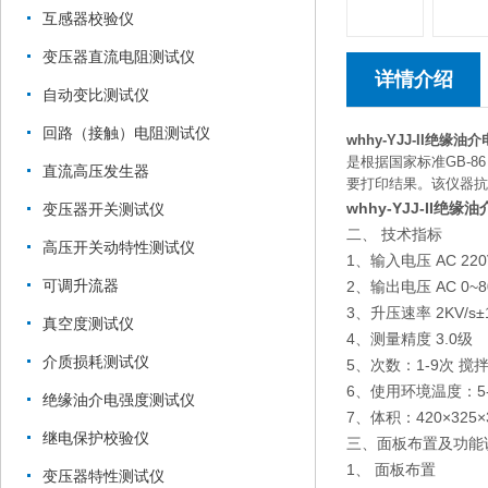
互感器校验仪
变压器直流电阻测试仪
详情介绍
自动变比测试仪
回路（接触）电阻测试仪
whhy-YJJ-II绝缘
是根据国家标准GB-
直流高压发生器
要打印结果。该仪器抗
whhy-YJJ-II绝
变压器开关测试仪
二、 技术指标
高压开关动特性测试仪
1、输入电压 AC 220
可调升流器
2、输出电压 AC 0~8
3、升压速率 2KV/s±
真空度测试仪
4、测量精度 3.0级
介质损耗测试仪
5、次数：1-9次 搅
6、使用环境温度：5-
绝缘油介电强度测试仪
7、体积：420×325×
继电保护校验仪
三、面板布置及功能
1、 面板布置
变压器特性测试仪