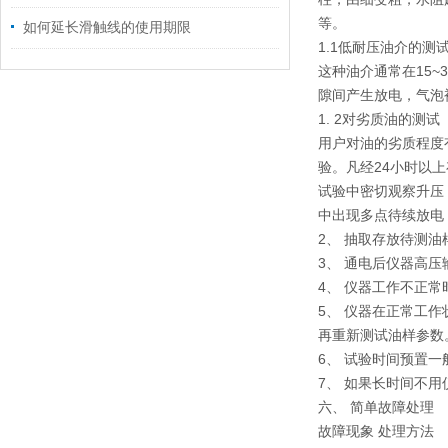
等。
如何延长滑触线的使用期限
1.1低耐压油介的测
这种油介通常在15
隙间产生放电，气泡
1. 2对劣质油的测试
用户对油的劣质程度
验。凡经24小时以
试验中密切观察升压
中出现多点待续放电
2、 抽取存放待测
3、 通电后仪器高
4、 仪器工作不正
5、 仪器在正常工
再重新测试油样参数
6、 试验时间预置一
7、 如果长时间不
六、 简单故障处理
故障现象 处理方法