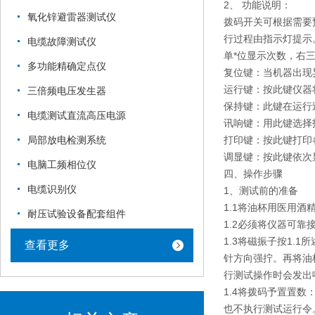
2、 功能说明：
氧化锌避雷器测试仪
拨码开关可根据需要
行过程由指示灯提示。
电缆故障测试仪
单*位显示次数，右
多功能精确定点仪
复位键：当机器出现
运行键：按此键仪器
三倍频电压发生器
保持键：此键在运行
电缆测试直流高压电源
讯响键：用此键选择
打印键：按此键打印
局部放电检测系统
调显键：按此键依次
电脑工频相位仪
四、操作步骤
电缆识别仪
1、测试前的准备
1.1将油杯用医用
耐压试验设备配套组件
1.2必须将仪器可
1.3将磁振子按1
查看更多
针方向强拧。再将油
行测试操作时会发出
1.4将拨码予置置
也不执行测试运行令