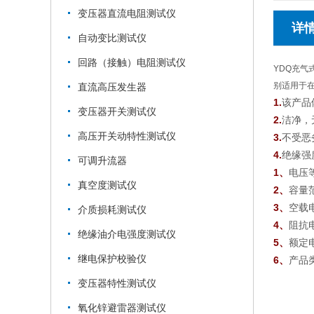
变压器直流电阻测试仪
详
自动变比测试仪
回路（接触）电阻测试仪
YDQ充
别适用于
直流高压发生器
1.
该产品
变压器开关测试仪
2.
洁净，
高压开关动特性测试仪
3.
不受恶
4.
绝缘强
可调升流器
1、
电压等
真空度测试仪
2、
容量范
3、
空载
介质损耗测试仪
4、
阻抗
绝缘油介电强度测试仪
5、
额定
继电保护校验仪
6、
产品
变压器特性测试仪
氧化锌避雷器测试仪