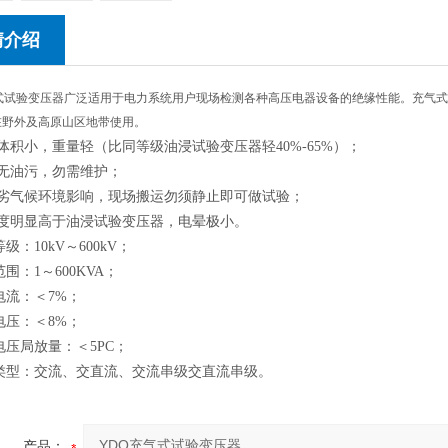
情介绍
气式试验变压器广泛适用于电力系统用户现场检测各种高压电器设备的绝缘性能。充气
在野外及高原山区地带使用。
体积小，重量轻（比同等级油浸试验变压器轻40%-65%）；
无油污，勿需维护；
劣气候环境影响，现场搬运勿须静止即可做试验；
度明显高于油浸试验变压器，电晕极小。
级：10kV～600kV；
围：1～600KVA；
电流：＜7%；
电压：＜8%；
电压局放量：＜5PC；
类型：交流、交直流、交流串级交直流串级。
产品：