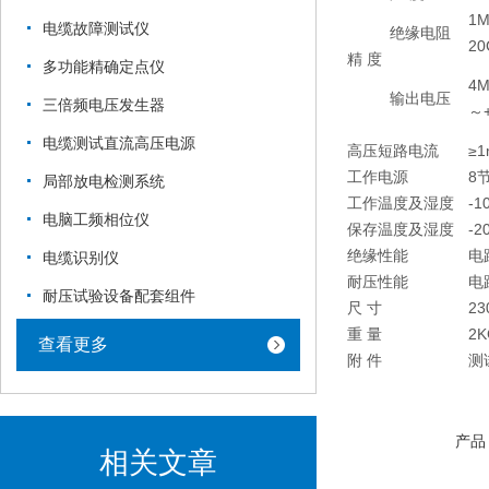
1
电缆故障测试仪
绝缘电阻
20
精 度
多功能精确定点仪
4
输出电压
三倍频电压发生器
～
电缆测试直流高压电源
高压短路电流
≥1
工作电源
8
局部放电检测系统
工作温度及湿度
-
电脑工频相位仪
保存温度及湿度
-
绝缘性能
电
电缆识别仪
耐压性能
电
耐压试验设备配套组件
尺 寸
23
重 量
2K
查看更多
附 件
测
产品
相关文章