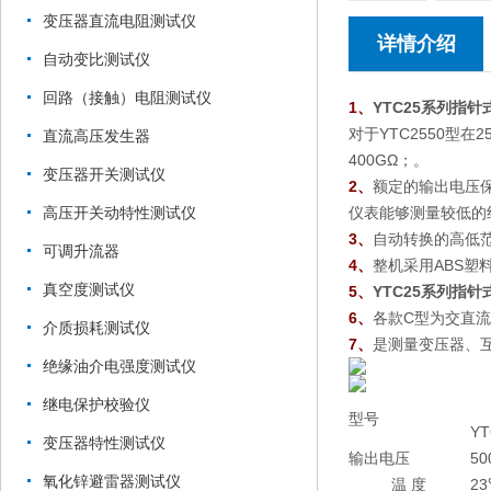
变压器直流电阻测试仪
详情介绍
自动变比测试仪
回路（接触）电阻测试仪
1、
YTC25系列指
对于YTC2550型在25
直流高压发生器
400GΩ；。
变压器开关测试仪
2、
额定的输出电压保持在
仪表能够测量较低的
高压开关动特性测试仪
3、
自动转换的高低范
可调升流器
4、
整机采用ABS
真空度测试仪
5、
YTC25系列指
6、
各款C型为交直
介质损耗测试仪
7、
是测量变压器、
绝缘油介电强度测试仪
继电保护校验仪
型号
YT
变压器特性测试仪
输出电压
50
氧化锌避雷器测试仪
温 度
2