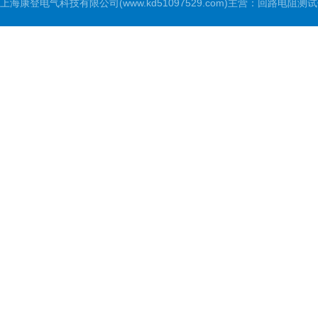
上海康登电气科技有限公司(www.kd51097529.com)主营：