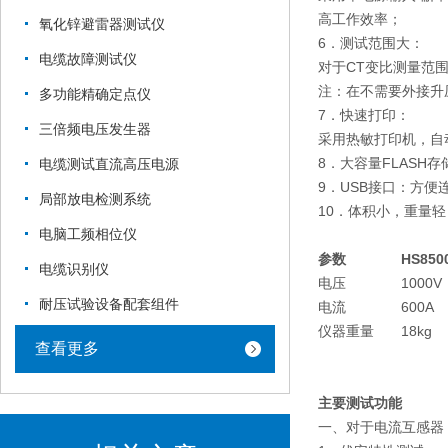
高工作效率；
氧化锌避雷器测试仪
6．测试范围大：
电缆故障测试仪
对于CT变比测量范围15
注：在不需要外接升
多功能精确定点仪
7．快速打印：
三倍频电压发生器
采用热敏打印机，自
8．大容量FLASH
电缆测试直流高压电源
9．USB接口：方
局部放电检测系统
10．体积小，重量
电脑工频相位仪
参数
HS850
电缆识别仪
电压
1000V
耐压试验设备配套组件
电流
600A
仪器重量
18kg
查看更多
主要测试功能
一、对于电流互感器