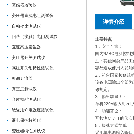
互感器校验仪
变压器直流电阻测试仪
详情介绍
自动变比测试仪
回路（接触）电阻测试仪
主要特点
1．安全可靠：
直流高压发生器
国内*MBC电源控
变压器开关测试仪
注：其他同类产品工
容易造成使用人员触
高压开关动特性测试仪
2．符合国家检修规
可调升流器
设备电源输出全部为
真空度测试仪
修规定。
3．输出容量大：
介质损耗测试仪
单机220V输入时zu
绝缘油介电强度测试仪
4．功能齐全：
可检测CT/PT的伏
继电保护校验仪
5．接线方式简单：
变压器特性测试仪
采用单电源输入端口