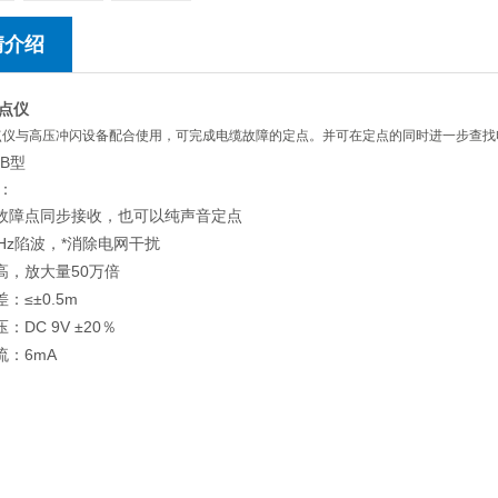
情介绍
点仪
点仪与高压冲闪设备配合使用，可完成电缆故障的定点。并可在定点的同时进一步查找
0B型
数：
故障点同步接收，也可以纯声音定点
0Hz陷波，*消除电网干扰
高，放大量50万倍
：≤±0.5m
：DC 9V ±20％
流：6mA
产品：