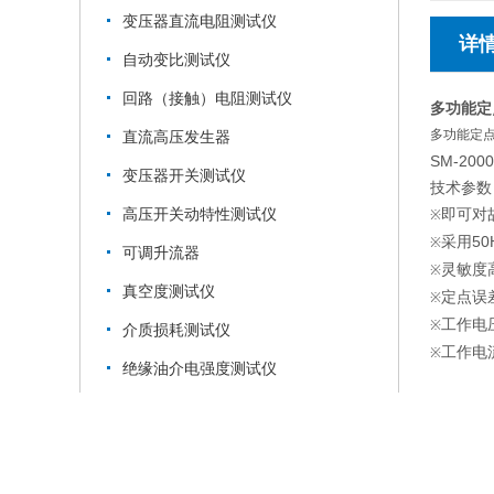
变压器直流电阻测试仪
详
自动变比测试仪
回路（接触）电阻测试仪
多功能定
多功能定
直流高压发生器
SM-200
变压器开关测试仪
技术参
即可对
高压开关动特性测试仪
※
采用5
※
可调升流器
灵敏度
※
真空度测试仪
定点误差
※
工作电压
※
介质损耗测试仪
工作电
※
绝缘油介电强度测试仪
继电保护校验仪
变压器特性测试仪
氧化锌避雷器测试仪