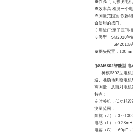
※性高:可到被测电
※效率高:检测一个
※测量范围宽:仪器
合使用的接口。
※用途广:定子匝间
※类型：SM2010智
SM2010A智能
※探头配置：100m
◎SM6802智能型
神模6802型电机
速、准确地判断电机
离测量，从而对电机
特点：
定时关机，低功耗设
测量范围：
阻抗（Z）：3～1
电感（L）：0.28m
电容（C）：60μF～1