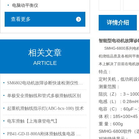
电脑动平衡仪
查看更多
详情介绍
智能型电动机故障诊
SMHG-6800系列
相关文章
机绕组品质及各相间平
ARTICLE
本上解决了目前在电机
特点：
定时关机，低功耗设
SM6802电动机故障诊断快速检测仪性能特点
测量范围：
阻抗（Z）：3～10
单极安全滑触线和管式多极滑触线区别
电感（L）：0.28m
起重机滑触线指示灯(ABC-hcx-100) 技术
电容（C）：60μF～1
体 积：185×100×4
电车滑触【上海康登电气】
重 量：600g
SMHG-6800软
PB41-GD-II-800A刚体滑触线集电器 技术参数
对地绝缘显示：