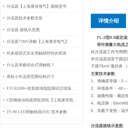
分流器【上海康登电气】规格型号
分流器技术参数安装
详情介绍
分流器 接线示意图
FL-2
型
0.5
级定值
分流器75MV讲解【上海康登电气】
等作测量大电流
此分流器工作与周围
对多级管式安全滑触线特性的简述
本分流器适宜于固定
什么是单极组合式滑触线？
75mV
子接
毫伏表
（
主要技术参数
滑轨小车适用范围结构尺寸
1
2
、准确度等级：
～
2
-40
ETCR2000+钳形接地电阻测试仪现场应用
、环境条件：
～
3
、超载性能：额定
C型钢移动电缆滑轨滑轮【上海康登电气】
4
50mV6
、电压降：
5
、负载下发热：温
ZS-98 LED滑触线指示灯 技术参数
分流器接线示意图