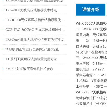
TAG-8000语音无线高压核相器主要优点
详情介绍
TAG-8000无线高压核相器技术特点
ETCR1600无线高压核相仪结构原理使用方法
WHX-300C
无线核相
二、WHX-300C
无线
GOZ-TAG-8000语音无线高压核相器性能技术参数
屏显内容：无线高压
FRPC系列高压无线定相仪主要功能特点
电 源：主机一只电池（
自动关机：开机后1
滑触线的正常运行也要做定期的检查
背 光 源：在检测
三、WHX-300C
无线
YD系列工频耐压试验装置使用方法
电压等级：0.38kv ～ 
SM-213卧式液压弯管机技术参数
主机电源：9V ±2V
采集器电源： 7.5V ±
主机和X、Y采集器视距
工作环境：－35℃～+
WHX-300C
无线核相
绝缘伸缩拉杆：缩态为6
包装箱尺寸（长×宽×高