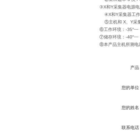
③X和Y采集器电源电压为
④X和Y采集器工作
⑤主机和 X、Y采集
⑥工作环境：-35°┉ 
⑦储存环境：-40°┉ 
⑧本产品主机所测电压等
产品
您的单位
您的姓名
联系电话