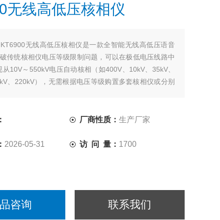
900无线高低压核相仪
：
KT6900无线高低压核相仪是一款全智能无线高低压语音
破传统核相仪电压等级限制问题，可以在极低电压线路中
从10V～550kV电压自动核相（如400V、10kV、35kV、
10kV、220kV），无需根据电压等级购置多套核相仪或分别
探测器，节省成本、减少携带、省时快捷。
：
厂商性质：
生产厂家
：
2026-05-31
访 问 量：
1700
品咨询
联系我们