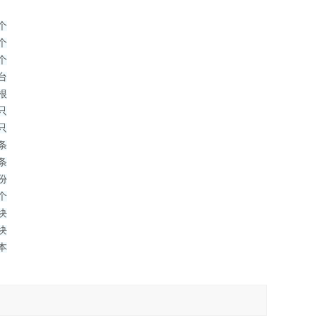
个
个
个
台
根
只
只
条
条
份
个
块
块
本