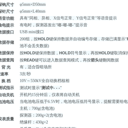
探钩尺寸
φ5mm×
D50mm
探针尺寸
φ5mm×
L40
mm
语音功能
具有“同相、异相、X信号正常、Y信号正常”等语音提示
验电提示
有电时，探测器发出“嘟-嘟-嘟-”提示音
数据接口
USB mini接口
HOLD
200组，
按
键
保持数据并自动编号存储，存储已满显示“
数据存储
池不会丢失数据)
数据保持
HOLD
HOLD
HOLD
按
键
保持数据，
符号显示，再
按
键取消
保
数据查阅
READ
箭头
按
键
可以进入数据查阅模式，再按
键翻阅数据
背 光
有，适合昏暗场所
示速率
3次/秒
换 档
10V
～550kV全自动换档核相
测试指示
测试中- - -
测试时显示“
”
自动关机
开机约15分钟后，仪表将自动关机
电池电压
当电池电压低于6.5V时，电池电压低符号显示，提醒需要给
主机：700g(含电池)
探测器：200g×2(含电池)
仪表质量
绝缘杆：430g×2