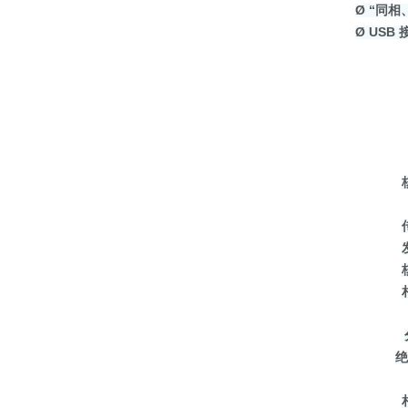
Ø
“同相
Ø
USB