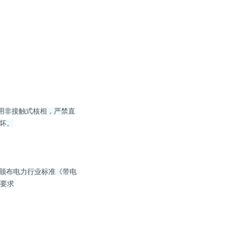
用非接触式核相，严禁直
坏。
标准和国家新颁布电力行业标准《带电
》
要求