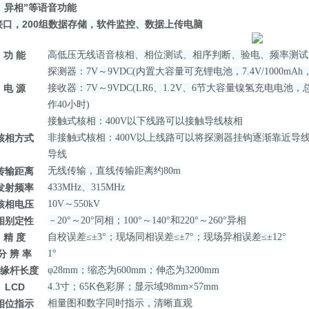
、异相”等语音功能
 接口，200组数据存储，软件监控、数据上传电脑
功 能
高低压无线语音核相、相位测试、相序判断、验电、频率测试
探测器：7V～9VDC
(内置
大容量
可
充
锂
电池
，7.4V/1000m
电 源
接收器：7V～9VDC
(LR6、1.2V、6节
大容量镍氢充电电池
，总
作40小时)
接触式核相：400V以下线路可以接触导线核相
核相方式
非接触式核相：400V以上线路可以将探测器挂钩逐渐靠近导
导线
传输距离
无线传输，直线传输距离约80m
发射频率
433MHz、315MHz
核相电压
10V
～550kV
相别定性
－20
°
～
20
°
同相；100
°
～1
40
°
和220
°
～26
0
°
异相
精 度
自校误差
≤
±
3
°
；现场同相误差
≤
±
7
°
；现场异相误差
≤
±
12
°
分 辨 率
1
°
绝缘杆长度
φ28mm；
缩态为600mm
；
伸态为3200mm
LCD
4.3寸
；
65K
色
彩屏；
显示域98mm×57mm
相位指示
相量图和数字同时指示，清晰直观