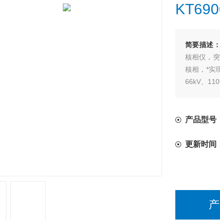
KT6
简要描述
核相仪，突
核相，*实现
66kV、1
配置高低压
产品型号
更新时间
产