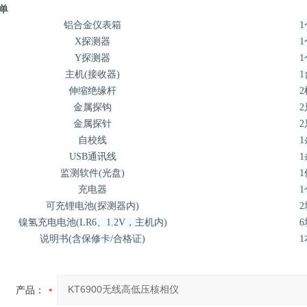
单
铝
合金
仪表箱
1
X探测器
1
Y探测器
1
主机(接收器)
1
伸缩绝缘杆
2
金属探钩
2
金属探针
2
自校线
1
USB通讯线
1
监测软件(光盘)
1
充电器
1
可
充
锂
电池
(探测器内)
2
镍氢充电电池
(
LR6、1.2V，主机
内
)
6
说明书(含保修卡/合格证)
1
产品：