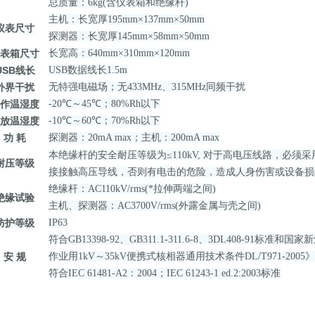
总质量：6kg(含仪表箱和绝缘杆)
主机：长宽厚195mm×137mm×50mm
仪表尺寸
探测器：长宽厚145mm×58mm×50mm
仪表箱尺寸
长宽高：640mm×310mm×120mm
USB线长
USB数据线长
1.5m
外界干扰
无特强电磁场
；
无
433MHz、315MHz
同频干扰
工作温湿度
-20℃～45℃；80%Rh以下
存放温湿度
-10℃～60℃；70%Rh以下
功 耗
探测器：20mA max；主机：200mA max
本绝缘杆的安全耐压等级为≤110kV,
对于高电压线路，必须采
耐压等级
接接触高压导线，否则有电击的危险，造成人身伤害或设备损
绝缘杆：AC110kV/rms(*拉伸两端之间)
绝缘试验
主机、探测器：AC3700V/rms(外露金属与壳之间)
防护等级
IP63
符合
GB13398-92、GB311.1-311.6-8、3DL408-91
安 规
作业用1kV
～
35kV便携式核相器通用技术条件DL/T971-2005
符合IEC 61481-A2：2004；IEC 61243-1 ed.2:2003标准