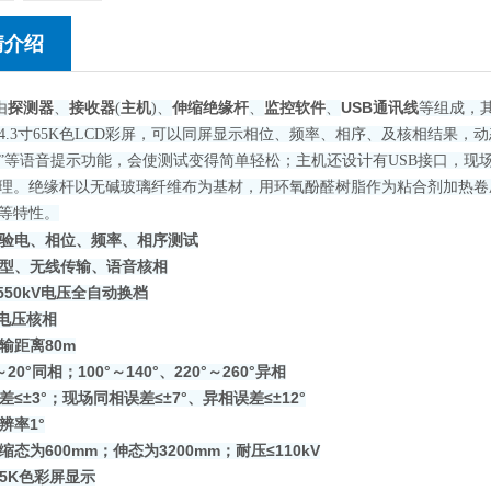
情介绍
探测器
接收器
主机
伸缩绝缘杆
监控软件
USB通讯线
由
、
(
)、
、
、
等组成，
.3寸
65K
色
LCD彩屏，可以同屏显示相位、频率、相序、及核相结果，
动
”等语音提示功能，会使测试变得简单轻松；主机还设计有USB接口，现
理。绝缘杆以
无碱玻璃纤维布为基材，
用
环氧酚醛树脂作为粘合剂加热卷
等特性。
验电、相位、频率、相序测试
型、无线传输、语音核相
～550kV电压全自动换档
低电压核相
输距离80m
～20°同相；100°～140°、220°～260°异相
差≤±3°；现场同相误差≤±7°、异相误差≤±12°
辨率1°
缩态为600mm；伸态为3200mm；耐压≤110kV
5K
色
彩屏显示