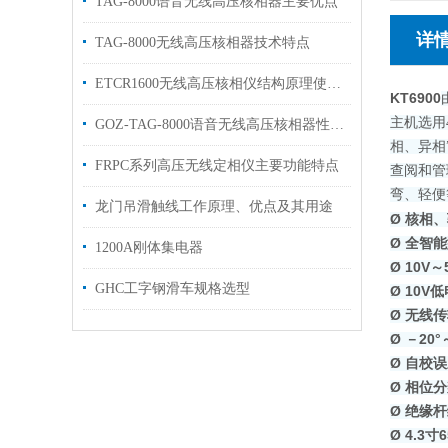
TAG-8000语音无线高压核相器主要优点
详
TAG-8000无线高压核相器技术特点
ETCR1600无线高压核相仪结构原理使用方法
KT6900
主机选用4
GOZ-TAG-8000语音无线高压核相器性能技术参数
相、异相
FRPC系列高压无线定相仪主要功能特点
查阅和管
弯、
轻便
龙门吊滑触线工作原理、优点及其用途
Ø
核相、
Ø
全智能
1200A刚体集电器
Ø
10V
GHC工字钢滑车规格选型
Ø
10V
Ø
无线传
Ø
－20°
Ø
自校误
Ø
相位分
Ø
绝缘杆
Ø
4.3寸
6