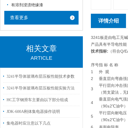
有溶剂浸渍绝缘漆
查看更多
详情介绍
3241板是由电工
产品具有半导电性能
相关文章
技术指标:
（符合Q/E
ARTICLE
序号
指 标 名 称
1
外 观
3241半导体玻璃布层压板性能技术参数
2
垂直层向弯曲强
平行层向冲击强
3241半导体玻璃布层压板性能实验方法
3
（简支梁法，无
垂直层向电气强
HC工字钢滑车主要由以下部分组成
4
（90±2℃油中）
JDK-600A刚体集电器操作说明
平行层向耐电压
5
（90±2℃油中）
集电器时应注意以下几点
6
表面电阻率