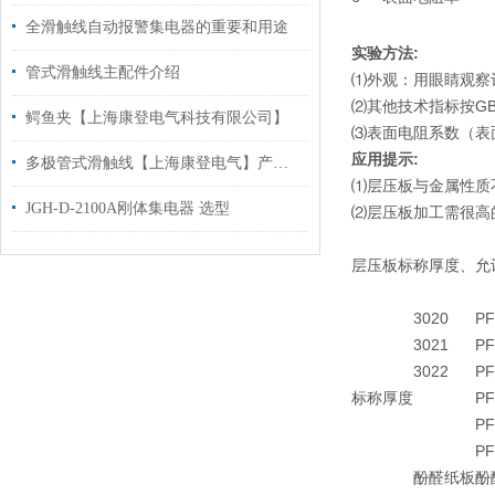
全滑触线自动报警集电器的重要和用途
实验方法:
管式滑触线主配件介绍
⑴外观：用眼睛观察
⑵其他技术指标按GB/
鳄鱼夹【上海康登电气科技有限公司】
⑶表面电阻系数（表面电
应用提示:
多极管式滑触线【上海康登电气】产品组件说明
⑴层压板与金属性质不
JGH-D-2100A刚体集电器 选型
⑵层压板加工需很高
层压板标称厚度、允
3020
PF
3021
PF
3022
PF
标称厚度
PF
PF
PF
酚醛纸板
酚