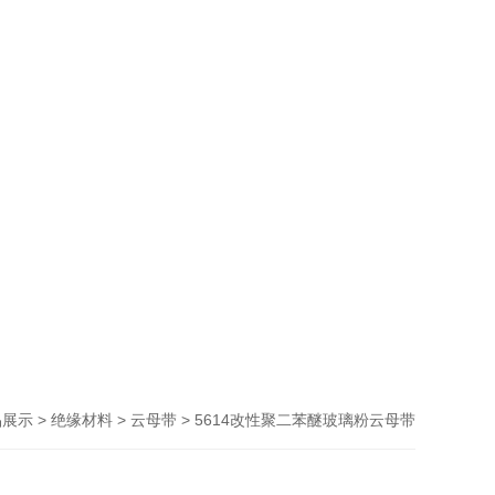
>
>
> 5614改性聚二苯醚玻璃粉云母带
品展示
绝缘材料
云母带