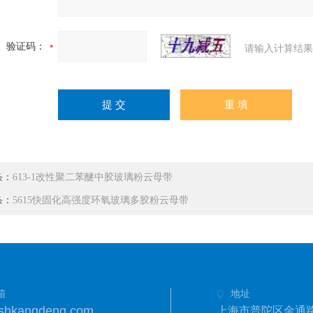
验证码：
请输入计算结果
条：
613-1改性聚二苯醚中胶玻璃粉云母带
条：
5615快固化高强度环氧玻璃多胶粉云母带
箱
地址
shkangdeng.com
上海市普陀区金通路