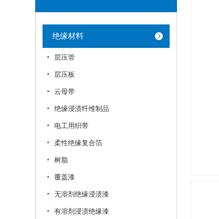
绝缘材料
层压管
层压板
云母带
绝缘浸渍纤维制品
电工用织带
柔性绝缘复合箔
树脂
覆盖漆
无溶剂绝缘浸渍漆
有溶剂浸渍绝缘漆