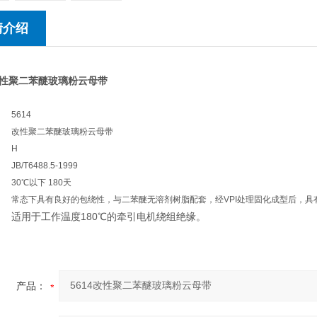
情介绍
性聚二苯醚玻璃粉云母带
5614
改性聚二苯醚玻璃粉云母带
H
JB/T6488.5-1999
30℃以下 180天
常态下具有良好的包绕性，与二苯醚无溶剂树脂配套，经VPI处理固化成型后，具
适用于工作温度180℃的牵引电机绕组绝缘。
产品：