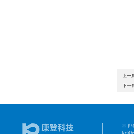
上一
下一
邮
kd@