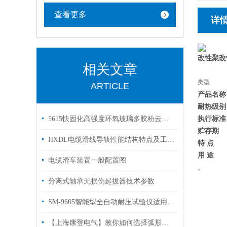
查看更多
详
改性聚改
相关文章
类型
ARTICLE
产品名称
耐热级别
执行标准
5615快固化高强度环氧玻璃多胶粉云母带
贮存期
HXDL电缆滑线导轨性能结构特点及工作原理
特 点
用 途
电缆滑车装置一般配置图
。
分离式轴承无损伤起拔器技术参数
SM-9605智能型全自动耐压试验仪适用范围技术参数
【上海康登电气】教你如何选择弧形安全滑触线