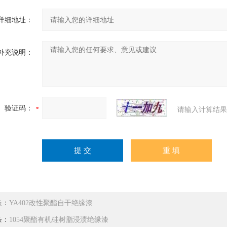
详细地址：
补充说明：
验证码：
请输入计算结果
条：
YA402改性聚酯自干绝缘漆
条：
1054聚酯有机硅树脂浸渍绝缘漆