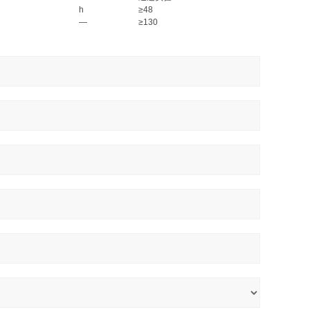
h
≥48
—
≥130