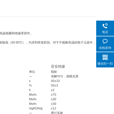
电话
、电器线圈和绝缘零部件。
控制较低（60-80℃），为溶剂挥发阶段。对于不能耐高温的电子元器件，
在线咨询
微信扫一扫
亚安绝缘
单位
指标
—
溶解均匀，漆膜光滑
s
40±10
%
50±3
h
≤2
Mv/m
≥70
Mv/m
≥30
Mv/m
≥30
mgKOH/g
≤12
—
通过实验