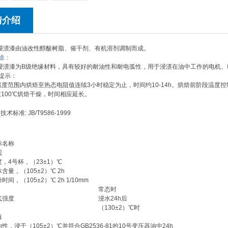
情介绍
酸浸渍漆由油改性醇酸树脂、催干剂、有机溶剂调制而成。
途：
酸浸渍漆为B级绝缘材料，具有较好的耐油性和耐电弧性，用于浸渍在油中工作的电机
提示：
℃温度范围内烘焙至热态电阻值连续3小时稳定为止，时间约10-14h。烘焙前阶段温度
100℃烘焙干燥，时间相应延长。
数
技术标准: JB/T9586-1999
标名称
观
度，4号杯，（23±1）℃
含量，（105±2）℃ 2h
时间，（105±2）℃ 2h 1/10mm
常态时
气强度
浸水24h后
（130±2）℃时
值
性，浸于（105±2）℃并符合GB2536-81的10号变压器油中24h