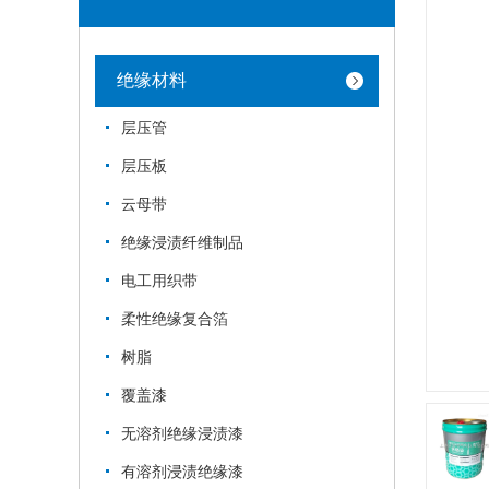
绝缘材料
层压管
层压板
云母带
绝缘浸渍纤维制品
电工用织带
柔性绝缘复合箔
树脂
覆盖漆
无溶剂绝缘浸渍漆
有溶剂浸渍绝缘漆