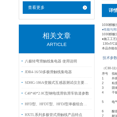
查看更多
详
1030醇
●性能与用
相关文章
1030醇
●施工工艺
ARTICLE
130±5
本品亦能在
技术参
八极转弯滑触线集电器 使用说明
（C30-11)
JDR4-16/50多极滑触线集电器
序号
指
1
外
SDHG-186A变频式互感器测试仪主要特征
2
粘
3
固体
4
干燥
C40*40*2.0C型钢电缆滑轨滑车轨道参数
5
电
HFD型、HFDT型、HFDJ型单极组合式滑触线小常识
6
酸
HXTL系列多极管式滑触线产品特点
7
耐油