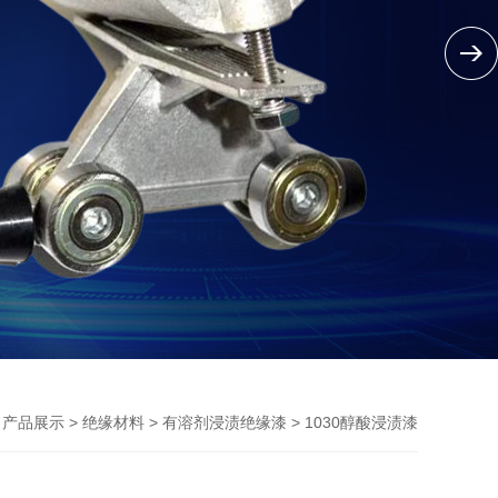
>
>
>
> 1030醇酸浸渍漆
产品展示
绝缘材料
有溶剂浸渍绝缘漆