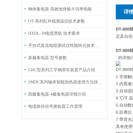
钢体集电器 高效地传输大功率电能
详
OT-系列红外线测温仪技术参数
DT-88
HXDL-30电缆滑轨 技术要求
定及自动
手持式直流电阻测试仪性能特点技术指标
DT-88
的详细
多极集电器 型号参数
DT-880
GHC型系列工字钢滑车装置产品介绍
1.非接
SMDC系列轴承智能加热器使用方法技术参数
2.内置
3.自动
四极集电器-4极集电器详细介绍
4.℃/℉
5.自动
电缆路径信号接收器工作原理
6.距离比 
7.带背光
具有使用