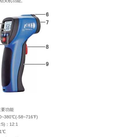
动关机功能。
0主要功能
~380℃(-58~716℉)
S)：12:1
1℃