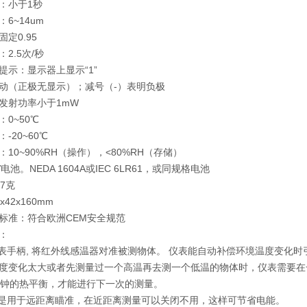
：小于1秒
6~14um
定0.95
2.5次/秒
提示：显示器上显示“1”
动（正极无显示）；减号（-）表明负极
发射功率小于1mW
0~50℃
-20~60℃
10~90%RH（操作），<80%RH（存储）
电池。NEDA 1604A或IEC 6LR61，或同规格电池
7克
x42x160mm
标准：符合欧洲CEM安全规范
：
仪表手柄, 将红外线感温器对准被测物体。 仪表能自动补偿环境温度变化时
度变化太大或者先测量过一个高温再去测一个低温的物体时，仪表需要在
分钟的热平衡，才能进行下一次的测量。
只是用于远距离瞄准，在近距离测量可以关闭不用，这样可节省电能。