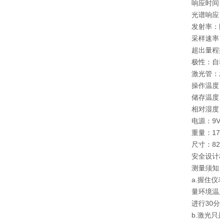
响应时间
光谱响应：
发射率：固
采样速率：
超出量程
极性：自
激光管：
操作温度：
储存温度：
相对湿度：
电源：9V
重量：17
尺寸：82
安全设计
测量须知
a.握住
量环境温
进行30
b.激光