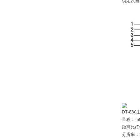
锁定及自
DT-88
量程：-50
距离比(D:
分辨率：