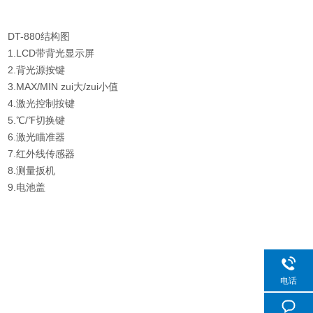
DT-880结构图
1.LCD带背光显示屏
2.背光源按键
3.MAX/MIN zui大/zui小值
4.激光控制按键
5.℃/℉切换键
6.激光瞄准器
7.红外线传感器
8.测量扳机
9.电池盖
电话