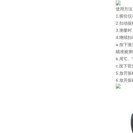
使用方法
1.握住
2.扣动
3.测量
4.继续
a.按下
瞄准被测
b.用℃
c.按下
5.放开
6.放开