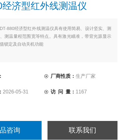
880经济型红外线测温仪
DT-880经济型红外线测温仪具有使用简易、设计坚实、测
、测温量程范围宽等特点。具有激光瞄准，带背光源显示
值锁定及自动关机功能
：
厂商性质：
生产厂家
：
2026-05-31
访 问 量：
1167
品咨询
联系我们