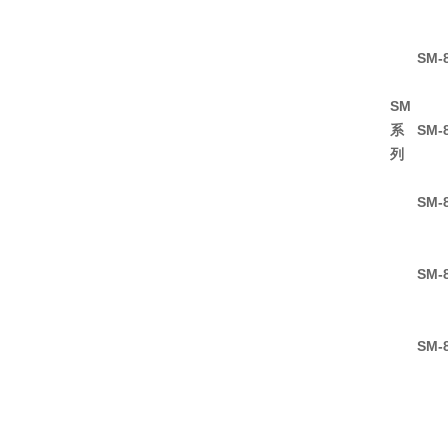
SM-
SM
系
SM-
列
SM-
SM-
SM-