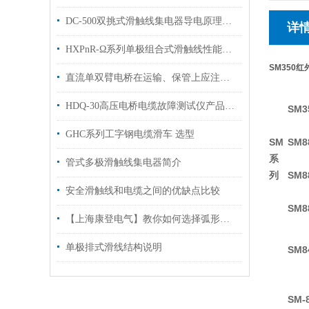
DC-500双挑式滑触线集电器导电原理，系统组成及其功能特点
详
HXPnR-Ω系列单极组合式滑触线性能规格安装图
SM350
直流单双臂电桥在运输、保管上应注意以下事项
HDQ-30高压电桥电缆故障测试仪产品特点
SM3
GHC系列工字钢电缆滑车 选型
SM
SM8
系
管式多极滑触线集电器简介
列
SM8
安全滑触线和电缆之间的优缺点比较
SM8
【上海康登电气】教你如何选择弧形安全滑触线
单极排式滑线结构说明
SM8
SM-