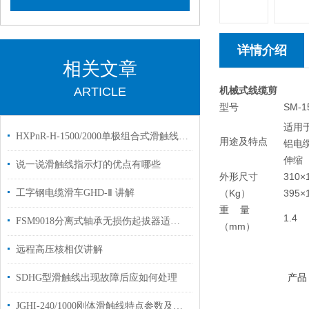
详情介绍
相关文章
ARTICLE
机械式线缆剪
型号
SM-
适用于
HXPnR-H-1500/2000单极组合式滑触线 配套产品
用途及特点
铝电
伸缩
说一说滑触线指示灯的优点有哪些
外形尺寸
310×
工字钢电缆滑车GHD-Ⅱ 讲解
（Kg）
395×
重 量
1.4
FSM9018分离式轴承无损伤起拔器适用范围技术参数
（mm）
远程高压核相仪讲解
产品
SDHG型滑触线出现故障后应如何处理
JGHI-240/1000刚体滑触线特点参数及其附件与安装说明