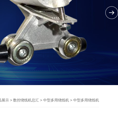
>
>
> 中型多用绕线机
品展示
数控绕线机总汇
中型多用绕线机