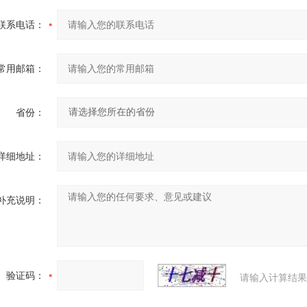
联系电话：
常用邮箱：
省份：
详细地址：
补充说明：
验证码：
请输入计算结果