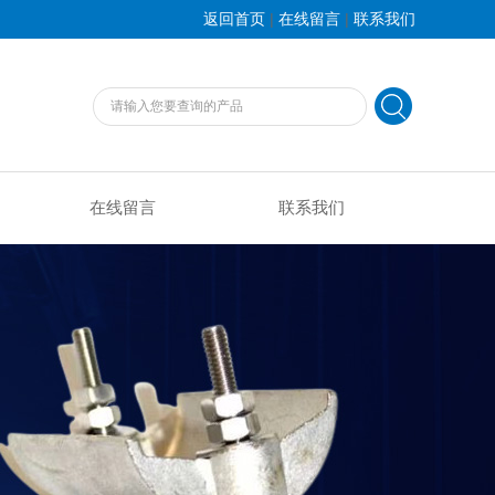
|
|
返回首页
在线留言
联系我们
在线留言
联系我们