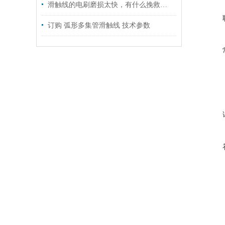
滑触线的电刷磨损太快，有什么挽救的措施？
订购 弧形多集管滑触线 技术参数