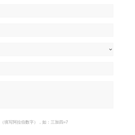
（填写阿拉伯数字），如：三加四=7