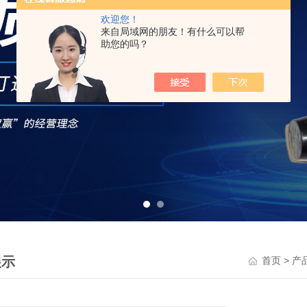
欢迎您！
来自局域网的朋友！有什么可以帮
助您的吗？
展示
>
首页
产