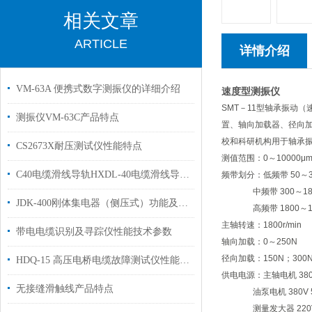
相关文章
ARTICLE
详情介绍
VM-63A 便携式数字测振仪的详细介绍
速度型测振仪
SMT－11型轴承振动
测振仪VM-63C产品特点
置、轴向加载器、径向
校和科研机构用于轴承振动
CS2673X耐压测试仪性能特点
测值范围：0～10000μm
C40电缆滑线导轨HXDL-40电缆滑线导轨产品介绍
频带划分：低频带 50～3
中频带 300～180
JDK-400刚体集电器（侧压式）功能及其参数
高频带 1800～10
主轴转速：1800r/min
带电电缆识别及寻踪仪性能技术参数
轴向加载：0～250N
径向加载：150N；300
HDQ-15 高压电桥电缆故障测试仪性能特点
供电电源：主轴电机 380V 
无接缝滑触线产品特点
油泵电机 380V 50H
测量发大器 220V±1