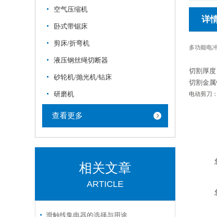
空气压缩机
详
卧式带锯床
剪床/折弯机
多功能电
液压钢丝绳切断器
切割厚度：
砂轮机/抛光机/钻床
切割金属钢
研磨机
电动剪刀：S
查看更多
相关文章
ARTICLE
滑触线集电器的选择与用途