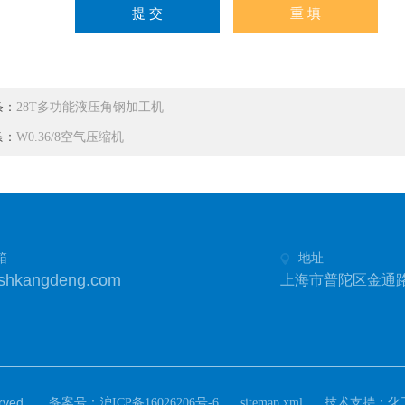
条：
28T多功能液压角钢加工机
条：
W0.36/8空气压缩机
箱
地址
shkangdeng.com
上海市普陀区金通路
ved.
备案号：
技术支持：
沪ICP备16026206号-6
sitemap.xml
化