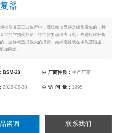
复器
螺栓修复器工业生产中，螺栓丝扣受损是经常发生的，特
直径的丝扣受损后，往往需要动用火（电）焊进行破坏拆
的，这样就造成很大的浪费。如果螺栓栽在水泥基础里，
更加困难。
BSM-20
厂商性质：
生产厂家
：
2026-05-30
访 问 量：
1995
品咨询
联系我们