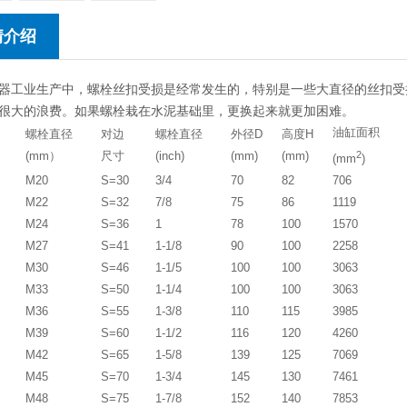
情介绍
器工业生产中，螺栓丝扣受损是经常发生的，特别是一些大直径的丝扣受
很大的浪费。如果螺栓栽在水泥基础里，更换起来就更加困难。
油缸面积
螺栓直径
对边
螺栓直径
外径D
高度H
(mm）
尺寸
(inch)
(mm)
(mm)
2
(mm
)
M20
S=30
3/4
70
82
706
M22
S=32
7/8
75
86
1119
M24
S=36
1
78
100
1570
M27
S=41
1-1/8
90
100
2258
M30
S=46
1-1/5
100
100
3063
M33
S=50
1-1/4
100
100
3063
M36
S=55
1-3/8
110
115
3985
M39
S=60
1-1/2
116
120
4260
M42
S=65
1-5/8
139
125
7069
M45
S=70
1-3/4
145
130
7461
M48
S=75
1-7/8
152
140
7853