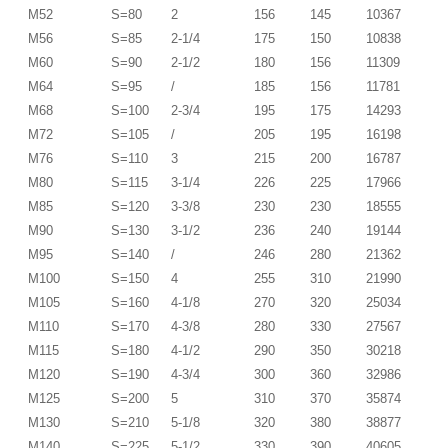
M52
S=80
2
156
145
10367
M56
S=85
2-1/4
175
150
10838
M60
S=90
2-1/2
180
156
11309
M64
S=95
/
185
156
11781
M68
S=100
2-3/4
195
175
14293
M72
S=105
/
205
195
16198
M76
S=110
3
215
200
16787
M80
S=115
3-1/4
226
225
17966
M85
S=120
3-3/8
230
230
18555
M90
S=130
3-1/2
236
240
19144
M95
S=140
/
246
280
21362
M100
S=150
4
255
310
21990
M105
S=160
4-1/8
270
320
25034
M110
S=170
4-3/8
280
330
27567
M115
S=180
4-1/2
290
350
30218
M120
S=190
4-3/4
300
360
32986
M125
S=200
5
310
370
35874
M130
S=210
5-1/8
320
380
38877
M140
S=225
5-1/2
330
390
40605