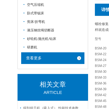
空气压缩机
详
卧式带锯床
剪床/折弯机
螺栓修复
样就造成
液压钢丝绳切断器
砂轮机/抛光机/钻床
型号
研磨机
BSM-20
BSM-22
查看更多
BSM-24
BSM-27
BSM-30
BSM-33
相关文章
BSM-36
BSM-39
ARTICLE
BSM-42
BSM-45
BSM-48
焊剂烘干机（吸入式） 性能技术参数